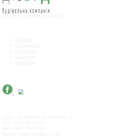
ДІС Буд – будуємо Ваші мрії!
Навігація
Головна
Документи
Компанія
Партнери
Контакти
Ми в соц. мережах
Контакти
Адрес: м. Херсон, вул. Патона, 4
Тел.: 0552-47-07-50
Моб.: 095-710-15-04
E-mail: mail@disbud.com.ua