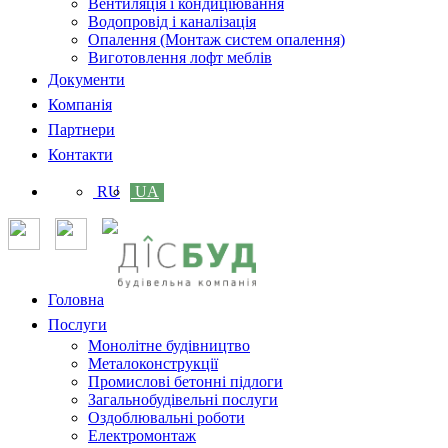
Вентиляція і кондиціювання
Водопровід і каналізація
Опалення (Монтаж систем опалення)
Виготовлення лофт меблів
Документи
Компанія
Партнери
Контакти
RU
UA
Головна
Послуги
Монолітне будівництво
Металоконструкції
Промислові бетонні підлоги
Загальнобудівельні послуги
Оздоблювальні роботи
Електромонтаж