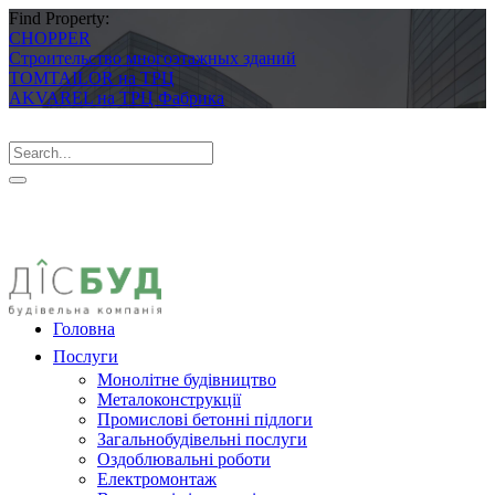
Find Property:
CHOPPER
Строительство многоэтажных зданий
TOMTAILOR на ТРЦ
AKVAREL на ТРЦ Фабрика
Головна
Послуги
Монолітне будівництво
Металоконструкції
Промислові бетонні підлоги
Загальнобудівельні послуги
Оздоблювальні роботи
Електромонтаж