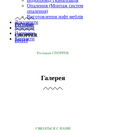
Водопровід і каналізація
Опалення (Монтаж систем
опалення)
Виготовлення лофт меблів
Документи
Ресторан
Компанія
Партнери
CHOPPER
Контакти
ВНИЗ
Ресторан CHOPPER
Галерея
СВЯЗАТЬСЯ С НАМИ